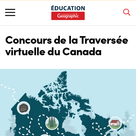
Concours de la Traversée
À propos de nous
virtuelle du Canada
Prix et bourses
Concours et programmes
Ressources Pédagogiques
Ateliers