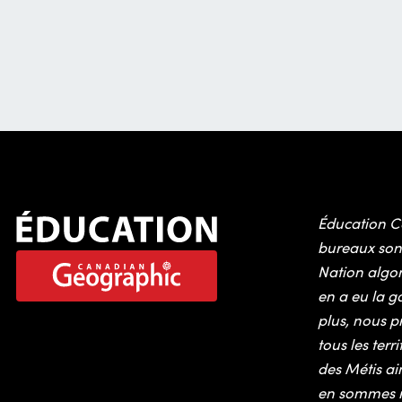
Éducation C
bureaux sont 
Nation algon
en a eu la ga
plus, nous p
tous les ter
des Métis ai
en sommes r