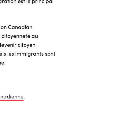
ration est le principal
tion Canadian
a citoyenneté au
evenir citoyen
els les immigrants sont
ne.
canadienne
.