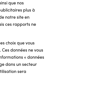
insi que nos
blicitaires plus à
e notre site en
ais ces rapports ne
les choix que vous
és. Ces données ne vous
’informations « données
age dans un secteur
ilisation sera