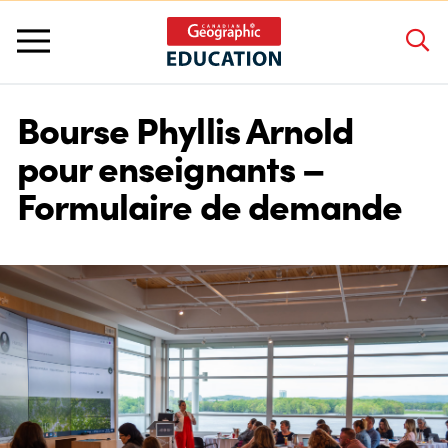
Bourse Phyllis Arnold
About Us
pour enseignants –
Formulaire de demande
Grants and Awards
Programs and Competitions
Educator Resources
Workshops